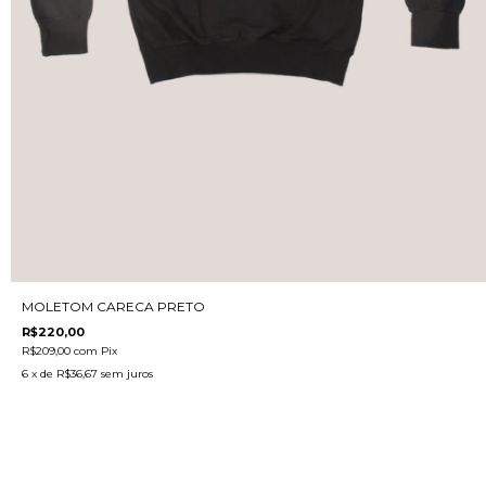
MOLETOM CARECA PRETO
R$220,00
R$209,00
com
Pix
6
x de
R$36,67
sem juros