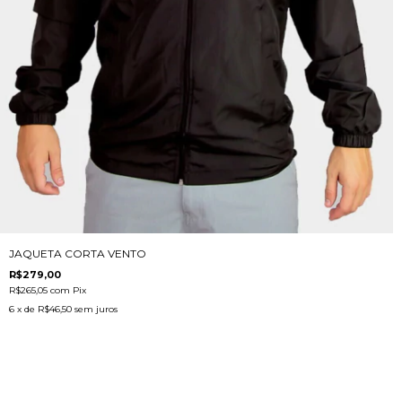
JAQUETA CORTA VENTO
R$279,00
R$265,05
com
Pix
6
x de
R$46,50
sem juros