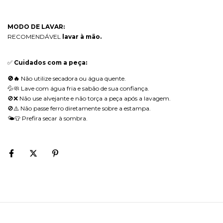
MODO DE LAVAR:
RECOMENDÁVEL
lavar à mão.
✅
Cuidados com a peça:
🚫🔥
Não utilize secadora ou água quente.
💦🧼 Lave com água fria e sabão de sua confiança.
🚫❌ Não use alvejante e não torça a peça após a lavagem.
🚫⚠️ Não passe ferro diretamente sobre a estampa.
🌤️👕 Prefira secar à sombra.