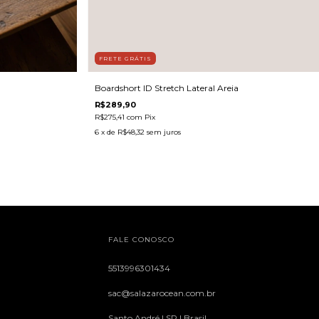
FRETE GRÁTIS
Boardshort ID Stretch Lateral Areia
R$289,90
R$275,41
com
Pix
6
x de
R$48,32
sem juros
FALE CONOSCO
5513996301434
sac@salazarocean.com.br
Santo André | SP | Brasil