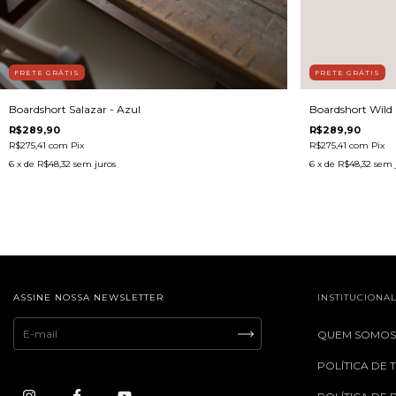
FRETE GRÁTIS
FRETE GRÁTIS
Boardshort Salazar - Azul
Boardshort Wild
R$289,90
R$289,90
R$275,41
com
Pix
R$275,41
com
Pix
6
x de
R$48,32
sem juros
6
x de
R$48,32
sem 
ASSINE NOSSA NEWSLETTER
INSTITUCIONA
QUEM SOMO
POLÍTICA DE