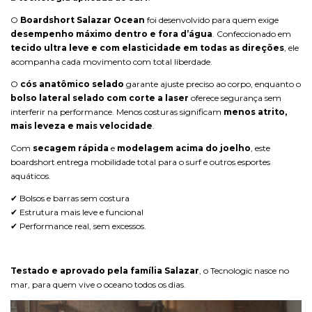
O
Boardshort Salazar Ocean
foi desenvolvido para quem exige
desempenho máximo dentro e fora d’água
. Confeccionado em
tecido ultra leve e com elasticidade em todas as direções
, ele
acompanha cada movimento com total liberdade.
O
cós anatômico selado
garante ajuste preciso ao corpo, enquanto o
bolso lateral selado com corte a laser
oferece segurança sem
interferir na performance. Menos costuras significam
menos atrito,
mais leveza e mais velocidade
.
Com
secagem rápida
e
modelagem acima do joelho
, este
boardshort entrega mobilidade total para o surf e outros esportes
aquáticos.
✔ Bolsos e barras sem costura
✔ Estrutura mais leve e funcional
✔ Performance real, sem excessos.
Testado e aprovado pela família Salazar
, o Tecnologic nasce no
mar, para quem vive o oceano todos os dias.