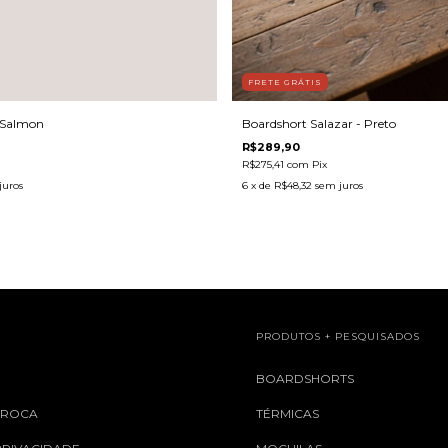
FRETE GRÁTIS
 Salmon
Boardshort Salazar - Preto
R$289,90
R$275,41
com
Pix
juros
6
x de
R$48,32
sem juros
L
PRODUTOS + PESQUISADOS
S
BOARDSHORTS
 TROCA
TÉRMICAS