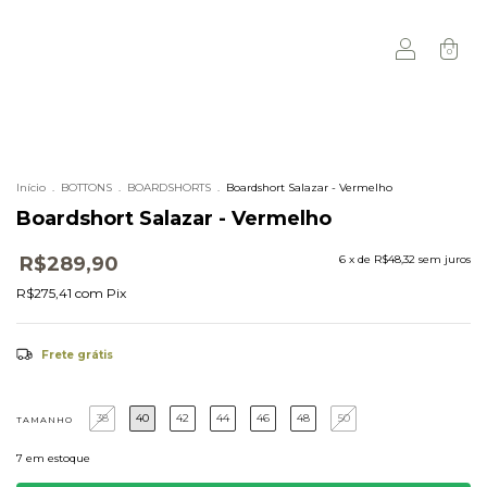
0
Início
.
BOTTONS
.
BOARDSHORTS
.
Boardshort Salazar - Vermelho
Boardshort Salazar - Vermelho
R$289,90
6
x de
R$48,32
sem juros
R$275,41
com
Pix
Frete grátis
38
40
42
44
46
48
50
TAMANHO
7
em estoque