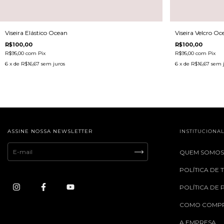
Viseira Elástico Ocean
Viseira Velcro Oc
R$100,00
R$100,00
R$95,00
com
Pix
R$95,00
com
Pix
6
x de
R$16,67
sem juros
6
x de
R$16,67
sem 
ASSINE NOSSA NEWSLETTER
INSTITUCIONA
QUEM SOMO
POLÍTICA DE
POLÍTICA DE 
COMO COMP
A EMPRESA