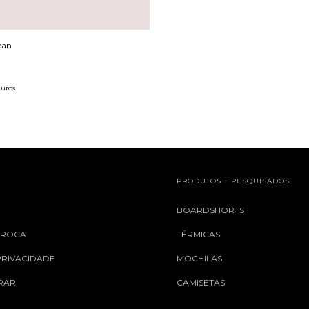
ean
juros
L
PRODUTOS + PESQUISADOS
S
BOARDSHORTS
 TROCA
TÉRMICAS
PRIVACIDADE
MOCHILAS
RAR
CAMISETAS