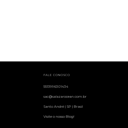
FALE CONOSCO
5513996301434
sac@salazarocean.com.br
Santo André | SP | Brasil
Visite o nosso Blog!