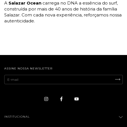
A
Salazar Ocean
carrega no DNA a essência do surf,
construída por mais de 40 anos de história da família
Salazar. Com cada nova experiência, reforçamos nossa
autenticidade.
ASSINE NOSSA NEWSLETTER
INSTITUCIONAL