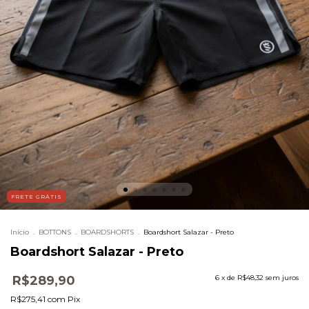
FRETE GRÁTIS
Início
.
BOTTONS
.
BOARDSHORTS
.
Boardshort Salazar - Preto
Boardshort Salazar - Preto
R$289,90
6
x de
R$48,32
sem juros
R$275,41
com
Pix