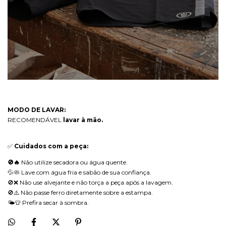
MODO DE LAVAR:
RECOMENDÁVEL
lavar à mão.
✅
Cuidados com a peça:
🚫🔥
Não utilize secadora ou água quente.
💦🧼 Lave com água fria e sabão de sua confiança.
🚫❌ Não use alvejante e não torça a peça após a lavagem.
🚫⚠️ Não passe ferro diretamente sobre a estampa.
🌤️👕 Prefira secar à sombra.