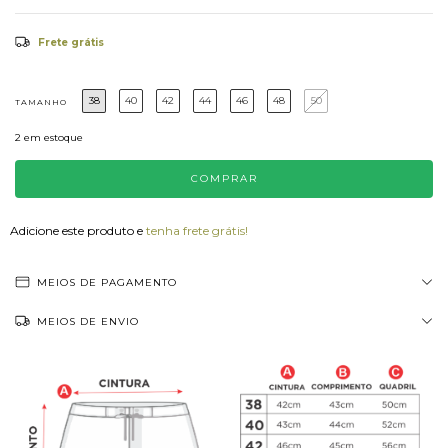
Frete grátis
38
40
42
44
46
48
50
TAMANHO
2
em estoque
Adicione este produto e
tenha frete grátis!
MEIOS DE PAGAMENTO
MEIOS DE ENVIO