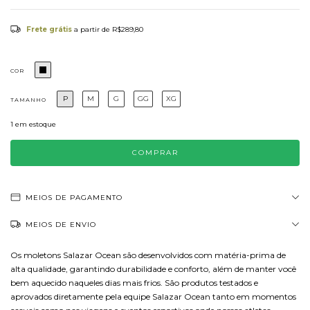
Frete grátis
a partir de
R$289,80
COR
P
M
G
GG
XG
TAMANHO
1
em estoque
MEIOS DE PAGAMENTO
MEIOS DE ENVIO
Os moletons Salazar Ocean são desenvolvidos com matéria-prima de
alta qualidade, garantindo durabilidade e conforto, além de manter você
bem aquecido naqueles dias mais frios. São produtos testados e
aprovados diretamente pela equipe Salazar Ocean tanto em momentos