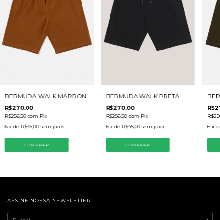
BERMUDA WALK MARRON
BERMUDA WALK PRETA
BER
R$270,00
R$270,00
R$2
R$256,50
com
Pix
R$256,50
com
Pix
R$25
6
x de
R$45,00
sem juros
6
x de
R$45,00
sem juros
6
x d
COMPRAR
COMPRAR
ASSINE NOSSA NEWSLETTER