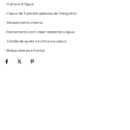
- A prova d?água
- Capuz de 3 painéis (pescoço de mergulho)
- Revestimento interno
- Fechamento com zíper resistente a água
- Cordão de ajuste na cintura e capuz
- Bolsos laterais e frontal