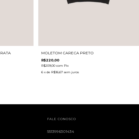
PRATA
MOLETOM CARECA PRETO
R$220,00
R$209,00
com
Pix
6
x de
R$36,67
sem juros
FALE CONOSCO
5513996301434