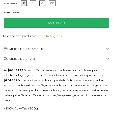
P
M
G
GG
TAMANHO
1
em estoque
Adicione este produto e
tenha frete grátis!
MEIOS DE PAGAMENTO
MEIOS DE ENVIO
As
jaquetas
Salazar Ocean são desenvolvidas com matéria-prima de
alta tecnologia, garantindo durabilidade, conforto e principalmente a
proteção
que você espera de um produto feito para te acompanhar
em momentos extremos. Seja na cidade ou no mar você tem a garantia
de estar com um produto desenvolvido, testado e aprovado diretamente
pela equipe Salazar Ocean em situações que exigem o máximo de cada
peça.
- 100% Poly-Tech 300g