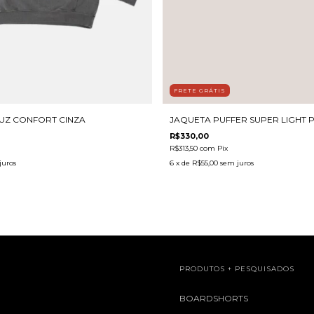
FRETE GRÁTIS
Z CONFORT CINZA
JAQUETA PUFFER SUPER LIGHT 
R$330,00
R$313,50
com
Pix
juros
6
x de
R$55,00
sem juros
L
PRODUTOS + PESQUISADOS
S
BOARDSHORTS