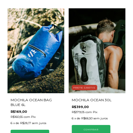
FRETE GRÁTIS
MOCHILA OCEAN BAG
MOCHILA OCEAN 30L
BLUE 6L
R$399,00
R$169,00
R$379,05
com
Pix
R$160,55
com
Pix
6
x de
R$66,50
sem juros
6
x de
R$28,17
sem juros
COMPRAR