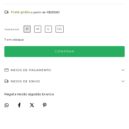
Frete grátis
a partir de
R$289,80
P
M
G
GG
TAMANHO
7
em estoque
MEIOS DE PAGAMENTO
MEIOS DE ENVIO
Regata tecido algodão branca